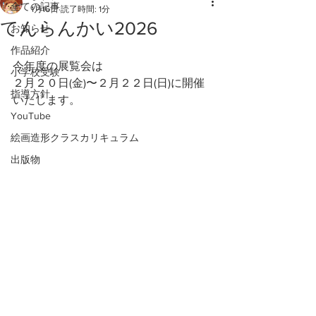
全ての記事
1月16日
読了時間: 1分
てんらんかい2026
お知らせ
作品紹介
今年度の展覧会は
小学校受験
２月２０日(金)〜２月２２日(日)に開催
指導方針
いたします。
YouTube
絵画造形クラスカリキュラム
出版物