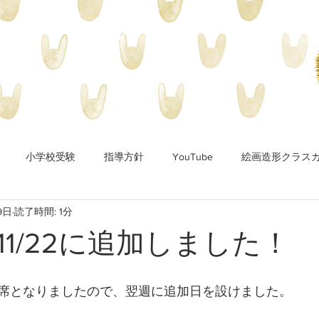
小学校受験
指導方針
YouTube
絵画造形クラス
9日
読了時間: 1分
11/22に追加しました！
席となりましたので、翌週に追加日を設けました。