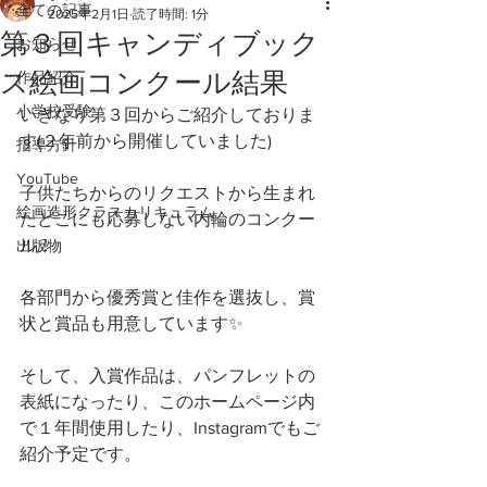
全ての記事
2025年2月1日
読了時間: 1分
第３回キャンディブック
お知らせ
ス絵画コンクール結果
作品紹介
小学校受験
いきなり第３回からご紹介しておりま
す(２年前から開催していました)
指導方針
YouTube
子供たちからのリクエストから生まれ
絵画造形クラスカリキュラム
たどこにも応募しない内輪のコンクー
ル！
出版物
各部門から優秀賞と佳作を選抜し、賞
状と賞品も用意しています✨
そして、入賞作品は、パンフレットの
表紙になったり、このホームページ内
で１年間使用したり、Instagramでもご
紹介予定です。