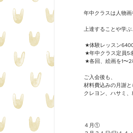
年中クラスは人物画
上達することや学ぶ
 ★体験レッスン640
 ★年中クラス定員5
 ★各回、絵画を1〜
ご入会後も、
材料費込みの月謝と
クレヨン、ハサミ、
４月①