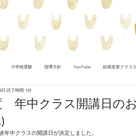
小学校受験
指導方針
YouTube
絵画造形クラス
8日
読了時間: 1分
年度 年中クラス開講日の
)
験年中クラスの開講日が決定しました。