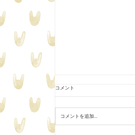
2024年度合格報告
コメント
合格おめでとうございます🌸 慶
應義塾幼稚舎 早稲田実業４名・
１次１名 桐朋学園２名 青山学院
コメントを追加…
３名 学習院 東京農大附属稲花 東
洋英和女学院 立教女学院２名 聖
心女子学院２名 雙葉 白百合 光塩