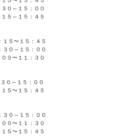
：１５〜１５：４５
：３０～１５：００ 
：１５～１５：４５　
４：１５〜１５：４５
３：３０～１５：００
：００〜１１：３０
３：３０～１５：００ 
：１５〜１５：４５
３：３０～１５：００ 
：００〜１１：３０
：１５〜１５：４５