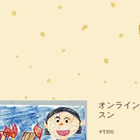
オンライン
スン
価
￥1,100
格