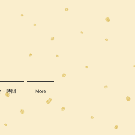
金・時間
More