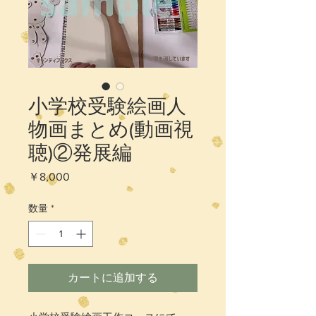
小学校受験絵画人
物画まとめ(動画視
聴)②発展編
価
￥8,000
格
数量
*
カートに追加する