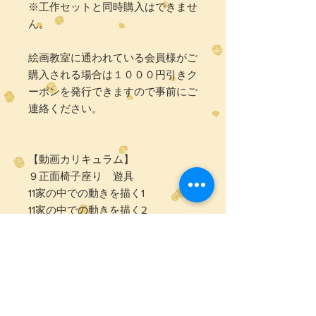
※工作セットと同時購入はできませ
ん。
絵画教室に通われている会員様がご
購入される場合は１０００円引きク
ーポンを発行できますので事前にご
連絡ください。
【動画カリキュラム】
９正面椅子座り 遊具
11家の中での動きを描く1
11家の中での動きを描く2
12◯◯を見る
13表情変化２
14びっくり
15走る
【図案集】