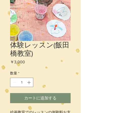
体験レッスン(飯田
橋教室)
価
￥3,000
格
数量
*
カートに追加する
絵画教室でのレッスンの体験料お支