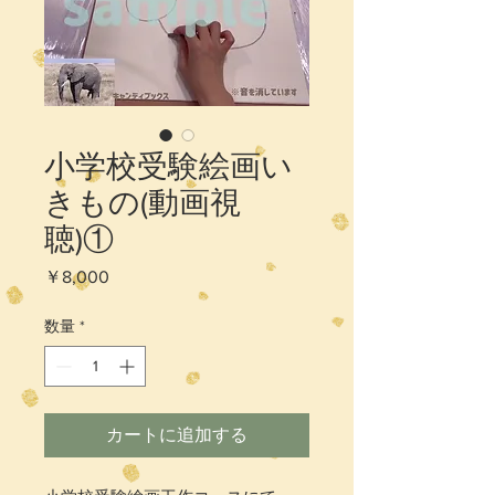
小学校受験絵画い
きもの(動画視
聴)①
価
￥8,000
格
数量
*
カートに追加する